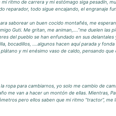
 mi ritmo de carrera y mi estómago siga pesadín, m
do reparador, todo sigue encajando, el engranaje fun
ara saborear un buen cocido montañés, me esperan m
igo Guti. Me gritan, me animan,….”me duelen las pier
ujeres del pueblo se han enfundado en sus delantales
lla, bocadillos, ….algunos hacen aquí parada y fonda y
 plátano y mi enésimo vaso de caldo, pensando que 
on la ropa para cambiarnos, yo solo me cambio de cami
e año me van a hacer un montón de ellas. Mientras, 
ómetros pero ellos saben que mi ritmo “tractor”, me l