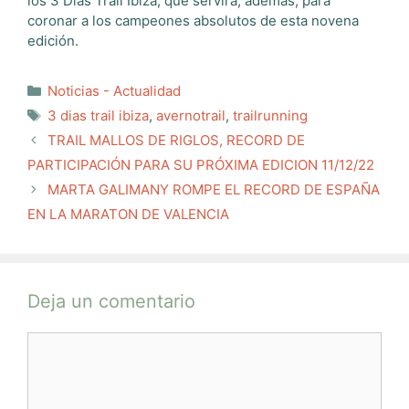
los 3 Días Trail Ibiza, que servirá, además, para
coronar a los campeones absolutos de esta novena
edición.
Categorías
Noticias - Actualidad
Etiquetas
3 dias trail ibiza
,
avernotrail
,
trailrunning
TRAIL MALLOS DE RIGLOS, RECORD DE
PARTICIPACIÓN PARA SU PRÓXIMA EDICION 11/12/22
MARTA GALIMANY ROMPE EL RECORD DE ESPAÑA
EN LA MARATON DE VALENCIA
Deja un comentario
Comentario