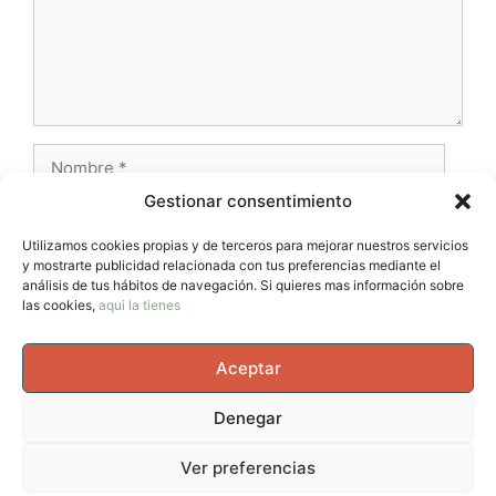
Nombre
Gestionar consentimiento
Correo
electrónico
Utilizamos cookies propias y de terceros para mejorar nuestros servicios
y mostrarte publicidad relacionada con tus preferencias mediante el
Web
análisis de tus hábitos de navegación. Si quieres mas información sobre
las cookies,
aqui la tienes
Aceptar
Denegar
© 2026 AvernoTrail - Movimiento, vida y curiosidad, un
Ver preferencias
espacio para mujeres que se mueven en el cuerpo, en la