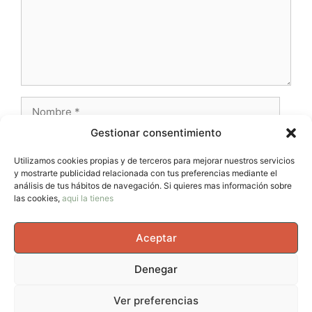
Nombre
Gestionar consentimiento
Correo
electrónico
Utilizamos cookies propias y de terceros para mejorar nuestros servicios
y mostrarte publicidad relacionada con tus preferencias mediante el
Web
análisis de tus hábitos de navegación. Si quieres mas información sobre
las cookies,
aqui la tienes
Aceptar
Denegar
© 2026 AvernoTrail - Movimiento, vida y curiosidad, un
Ver preferencias
espacio para mujeres que se mueven en el cuerpo, en la