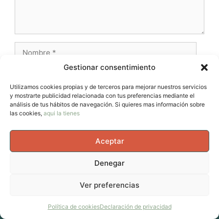
Nombre
Gestionar consentimiento
Correo
electrónico
Utilizamos cookies propias y de terceros para mejorar nuestros servicios
y mostrarte publicidad relacionada con tus preferencias mediante el
Web
análisis de tus hábitos de navegación. Si quieres mas información sobre
las cookies,
aqui la tienes
Aceptar
Denegar
© 2026 AvernoTrail - Movimiento, vida y curiosidad, un
Ver preferencias
espacio para mujeres que se mueven en el cuerpo, en la
cabeza y en la vida.
• Creado con
GeneratePress
Política de cookies
Declaración de privacidad