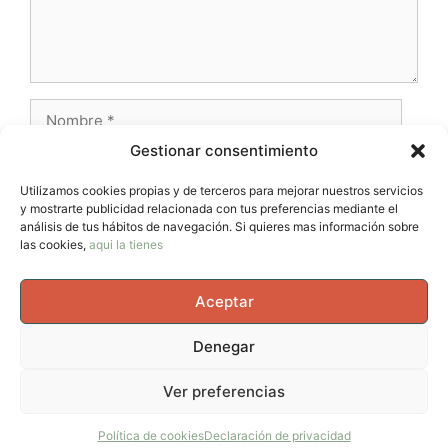
Nombre
Gestionar consentimiento
Correo
electrónico
Utilizamos cookies propias y de terceros para mejorar nuestros servicios
y mostrarte publicidad relacionada con tus preferencias mediante el
Web
análisis de tus hábitos de navegación. Si quieres mas información sobre
las cookies,
aqui la tienes
Aceptar
Denegar
© 2026 AvernoTrail - Movimiento, vida y curiosidad, un
Ver preferencias
espacio para mujeres que se mueven en el cuerpo, en la
cabeza y en la vida.
• Creado con
GeneratePress
Política de cookies
Declaración de privacidad