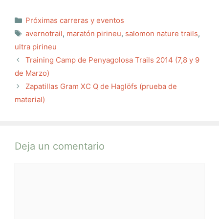
Categorías
Próximas carreras y eventos
Etiquetas
avernotrail
,
maratón pirineu
,
salomon nature trails
,
ultra pirineu
Training Camp de Penyagolosa Trails 2014 (7,8 y 9
de Marzo)
Zapatillas Gram XC Q de Haglöfs (prueba de
material)
Deja un comentario
Comentario