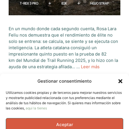
En un mundo donde cada segundo cuenta, Rosa Lara
Feliu nos demuestra que el rendimiento de élite no
solo se entrena: se calcula, se siente y se ejecuta con
inteligencia. La atleta catalana consiguió un
impresionante quinto puesto en la prueba de 82
km del Mundial de Trail Running 2025, y lo hizo con la
ayuda de una estrategia afilada… …
Leer más
Gestionar consentimiento
Categorías
Novedades de las marcas
Etiquetas
amazfit
,
rosa lara
Utilizamos cookies propias y de terceros para mejorar nuestros servicios
Deja un comentario
y mostrarte publicidad relacionada con tus preferencias mediante el
análisis de tus hábitos de navegación. Si quieres mas información sobre
las cookies,
aqui la tienes
Aceptar
Página
Página
Página
Página
←
Anterior
1
2
3
…
52
Siguiente
→