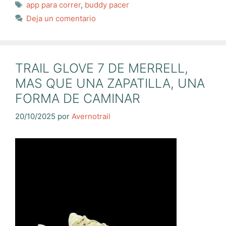
Etiquetas
app para correr
,
buddy pacer
Deja un comentario
TRAIL GLOVE 7 DE MERRELL,
MAS QUE UNA ZAPATILLA, UNA
FORMA DE CAMINAR
20/10/2025
por
Avernotrail