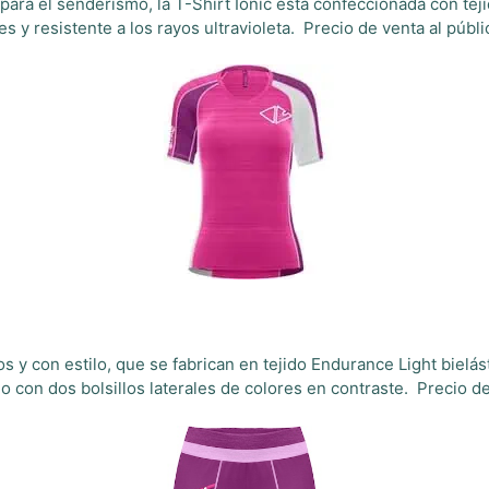
 para el senderismo, la T-Shirt Ionic está confeccionada con te
s y resistente a los rayos ultravioleta. Precio de venta al púb
s y con estilo, que se fabrican en tejido Endurance Light bielá
do con dos bolsillos laterales de colores en contraste. Precio 