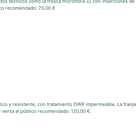
jidos técnicos como la fresca microfibra J2 con inserciones de
lico recomendado: 70,00 €.
stico y resistente, con tratamiento DWR impermeable. La franja
de venta al público recomendado: 120,00 €.