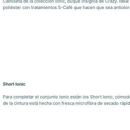
Camiseta de la colección Ionic, buque insignia de Crazy. Ideal
poliéster con tratamientos S-Café que hacen que sea antiolore
Short Ionic
Para completar el conjunto Ionic están los Short Ionic, cómodo
de la cintura está hecha con fresca microfibra de secado rápi