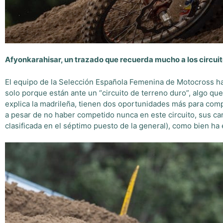
Afyonkarahisar, un trazado que recuerda mucho a los circui
El equipo de la Selección Española Femenina de Motocross 
solo porque están ante un “circuito de terreno duro”, algo qu
explica la madrileña, tienen dos oportunidades más para compe
a pesar de no haber competido nunca en este circuito, sus ca
clasificada en el séptimo puesto de la general), como bien ha