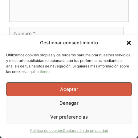
Nombre
Gestionar consentimiento
Correo
electrónico
Utilizamos cookies propias y de terceros para mejorar nuestros servicios
y mostrarte publicidad relacionada con tus preferencias mediante el
Web
análisis de tus hábitos de navegación. Si quieres mas información sobre
las cookies,
aqui la tienes
Aceptar
Denegar
© 2026 AvernoTrail - Movimiento, vida y curiosidad, un
Ver preferencias
espacio para mujeres que se mueven en el cuerpo, en la
cabeza y en la vida.
• Creado con
GeneratePress
Política de cookies
Declaración de privacidad