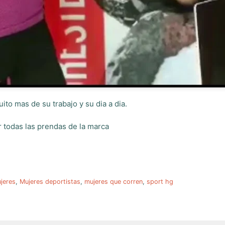
to mas de su trabajo y su dia a dia.
 todas las prendas de la marca
jeres
,
Mujeres deportistas
,
mujeres que corren
,
sport hg