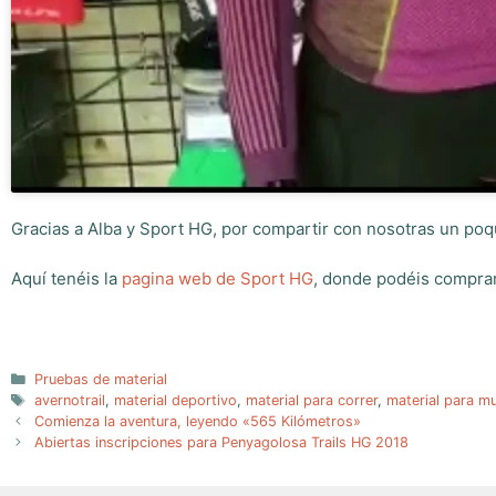
Gracias a Alba y Sport HG, por compartir con nosotras un poqui
Aquí tenéis la
pagina web de Sport HG
, donde podéis comprar
Categorías
Pruebas de material
Etiquetas
avernotrail
,
material deportivo
,
material para correr
,
material para mu
Comienza la aventura, leyendo «565 Kilómetros»
Abiertas inscripciones para Penyagolosa Trails HG 2018