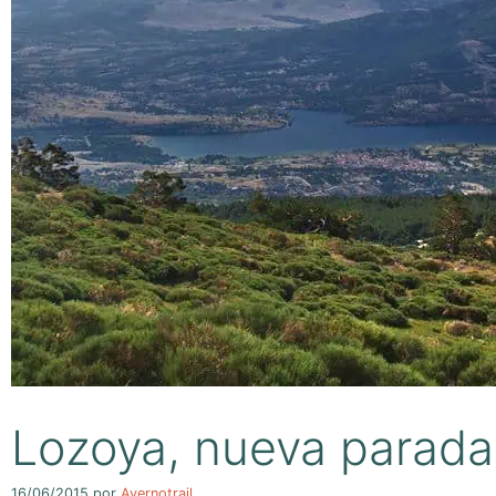
Lozoya, nueva parada d
16/06/2015
por
Avernotrail