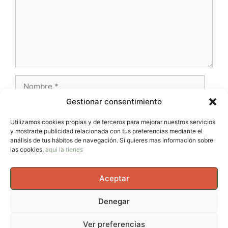
Nombre
Gestionar consentimiento
Correo
electrónico
Utilizamos cookies propias y de terceros para mejorar nuestros servicios
y mostrarte publicidad relacionada con tus preferencias mediante el
Web
análisis de tus hábitos de navegación. Si quieres mas información sobre
las cookies,
aqui la tienes
Aceptar
Denegar
© 2026 AvernoTrail - Movimiento, vida y curiosidad, un
Ver preferencias