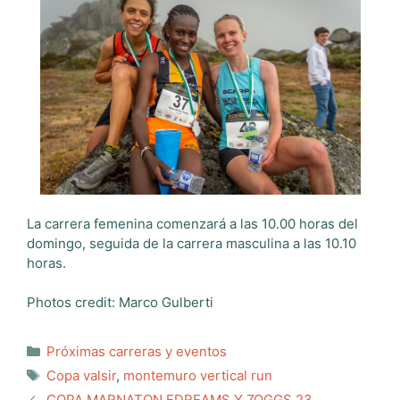
La carrera femenina comenzará a las 10.00 horas del
domingo, seguida de la carrera masculina a las 10.10
horas.
Photos credit: Marco Gulberti
Categorías
Próximas carreras y eventos
Etiquetas
Copa valsir
,
montemuro vertical run
COPA MARNATON EDREAMS Y ZOGGS 23