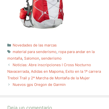
Categorías
Novedades de las marcas
Etiquetas
material para senderismo
,
ropa para andar en la
montaña
,
Salomon
,
senderismo
Noticias: Abre inscripciones I Cross Nocturno
Navacerrada, Adidas en Mapoma, Exito en la 1ª carrera
Trebol Trail y 2ª Marcha de Montaña de la Mujer
Nuevos gps Oregon de Garmin
Deja un comentario