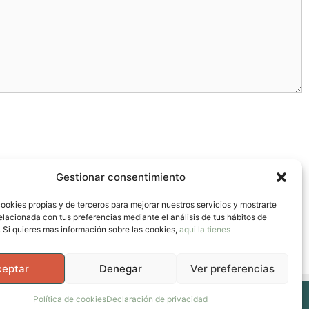
Gestionar consentimiento
ookies propias y de terceros para mejorar nuestros servicios y mostrarte
elacionada con tus preferencias mediante el análisis de tus hábitos de
 Si quieres mas información sobre las cookies,
aqui la tienes
ceptar
Denegar
Ver preferencias
Política de cookies
Declaración de privacidad
cabeza y en la vida.
• Creado con
GeneratePress