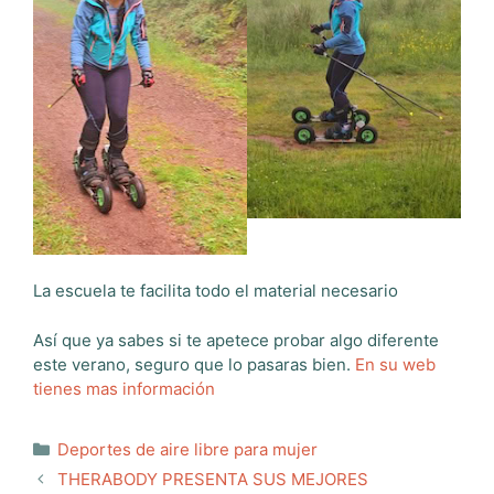
La escuela te facilita todo el material necesario
Así que ya sabes si te apetece probar algo diferente
este verano, seguro que lo pasaras bien.
En su web
tienes mas información
Categorías
Deportes de aire libre para mujer
THERABODY PRESENTA SUS MEJORES