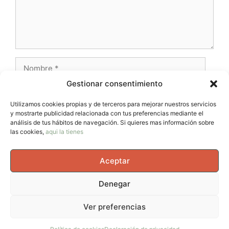
Nombre
Gestionar consentimiento
Correo
electrónico
Utilizamos cookies propias y de terceros para mejorar nuestros servicios
y mostrarte publicidad relacionada con tus preferencias mediante el
Web
análisis de tus hábitos de navegación. Si quieres mas información sobre
las cookies,
aqui la tienes
Aceptar
Denegar
© 2026 AvernoTrail - Movimiento, vida y curiosidad, un
Ver preferencias
espacio para mujeres que se mueven en el cuerpo, en la
cabeza y en la vida.
• Creado con
GeneratePress