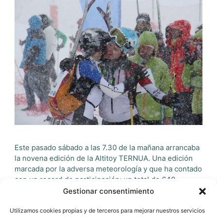
Este pasado sábado a las 7.30 de la mañana arrancaba
la novena edición de la Altitoy TERNUA. Una edición
marcada por la adversa meteorología y que ha contado
con un record de participación; un total de 640
corredores para completar los dos recorridos A y B
Gestionar consentimiento
(profesional y amateur). El pistoletazo de salida y la
Utilizamos cookies propias y de terceros para mejorar nuestros servicios
llegada han …
Leer más