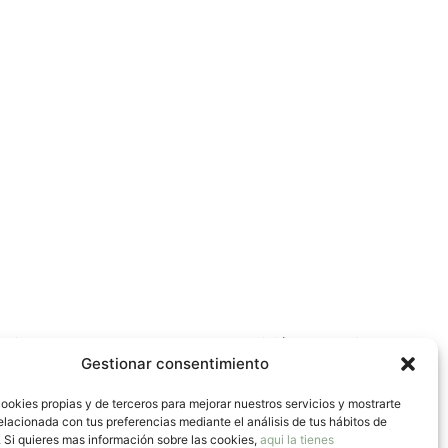
narias de Barcelona, que en su 46ª edición ha ampliado su
Gestionar consentimiento
a prueba a una iniciativa solidaria en …
Leer más
ookies propias y de terceros para mejorar nuestros servicios y mostrarte
elacionada con tus preferencias mediante el análisis de tus hábitos de
 Si quieres mas información sobre las cookies,
aqui la tienes