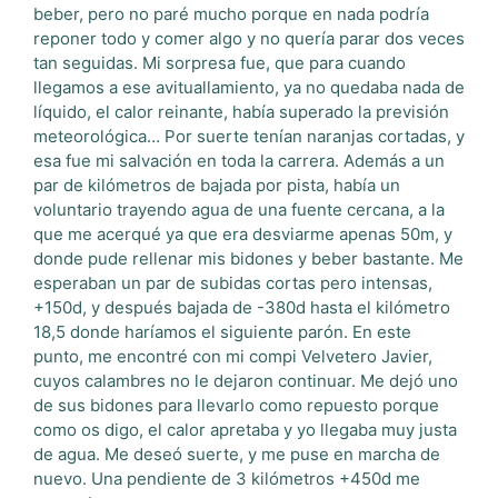
beber, pero no paré mucho porque en nada podría
reponer todo y comer algo y no quería parar dos veces
tan seguidas. Mi sorpresa fue, que para cuando
llegamos a ese avituallamiento, ya no quedaba nada de
líquido, el calor reinante, había superado la previsión
meteorológica… Por suerte tenían naranjas cortadas, y
esa fue mi salvación en toda la carrera. Además a un
par de kilómetros de bajada por pista, había un
voluntario trayendo agua de una fuente cercana, a la
que me acerqué ya que era desviarme apenas 50m, y
donde pude rellenar mis bidones y beber bastante. Me
esperaban un par de subidas cortas pero intensas,
+150d, y después bajada de -380d hasta el kilómetro
18,5 donde haríamos el siguiente parón. En este
punto, me encontré con mi compi Velvetero Javier,
cuyos calambres no le dejaron continuar. Me dejó uno
de sus bidones para llevarlo como repuesto porque
como os digo, el calor apretaba y yo llegaba muy justa
de agua. Me deseó suerte, y me puse en marcha de
nuevo. Una pendiente de 3 kilómetros +450d me