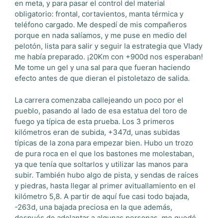
en meta, y para pasar el control del material
obligatorio: frontal, cortavientos, manta térmica y
teléfono cargado. Me despedí de mis compañeros
porque en nada salíamos, y me puse en medio del
pelotón, lista para salir y seguir la estrategia que Vlady
me había preparado. ¡20Km con +900d nos esperaban!
Me tome un gel y una sal para que fueran haciendo
efecto antes de que dieran el pistoletazo de salida.
La carrera comenzaba callejeando un poco por el
pueblo, pasando al lado de esa estatua del toro de
fuego ya típica de esta prueba. Los 3 primeros
kilómetros eran de subida, +347d, unas subidas
típicas de la zona para empezar bien. Hubo un trozo
de pura roca en el que los bastones me molestaban,
ya que tenía que soltarlos y utilizar las manos para
subir. También hubo algo de pista, y sendas de raíces
y piedras, hasta llegar al primer avituallamiento en el
kilómetro 5,8. A partir de aquí fue casi todo bajada,
-263d, una bajada preciosa en la que además,
después de adelantar a algunas personas, me quedé