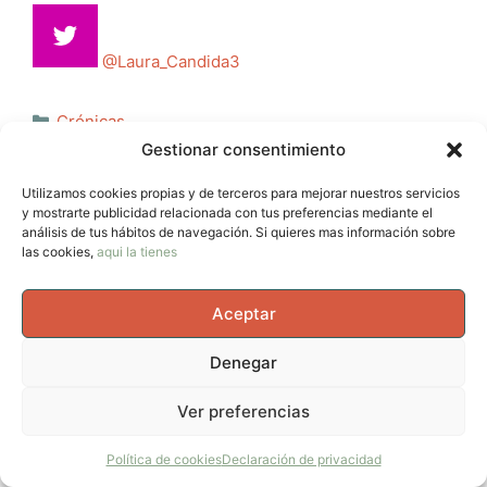
@Laura_Candida3
Categorías
Crónicas
Etiquetas
Gestionar consentimiento
laura Pozo
Todo preparado para una nueva edición de
Utilizamos cookies propias y de terceros para mejorar nuestros servicios
Penyagolosa Trails con CSP y MIM
y mostrarte publicidad relacionada con tus preferencias mediante el
análisis de tus hábitos de navegación. Si quieres mas información sobre
“Trail is Female”, nueva temática para la próxima
las cookies,
aqui la tienes
Transgrancanaria HG
Aceptar
Denegar
Deja un comentario
Ver preferencias
Comentario
Política de cookies
Declaración de privacidad