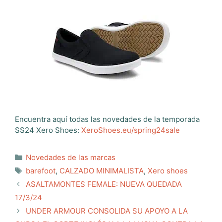
Encuentra aquí todas las novedades de la temporada
SS24 Xero Shoes:
XeroShoes.eu/spring24sale
Categorías
Novedades de las marcas
Etiquetas
barefoot
,
CALZADO MINIMALISTA
,
Xero shoes
ASALTAMONTES FEMALE: NUEVA QUEDADA
17/3/24
UNDER ARMOUR CONSOLIDA SU APOYO A LA