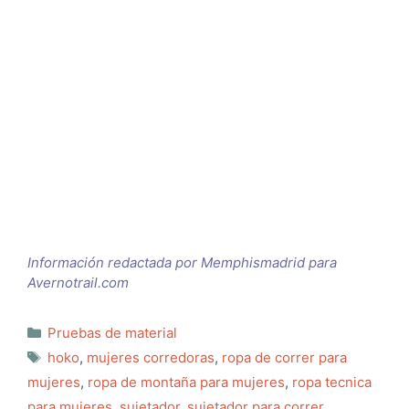
Información redactada por Memphismadrid para
Avernotrail.com
Categorías
Pruebas de material
Etiquetas
hoko
,
mujeres corredoras
,
ropa de correr para
mujeres
,
ropa de montaña para mujeres
,
ropa tecnica
para mujeres
,
sujetador
,
sujetador para correr
,