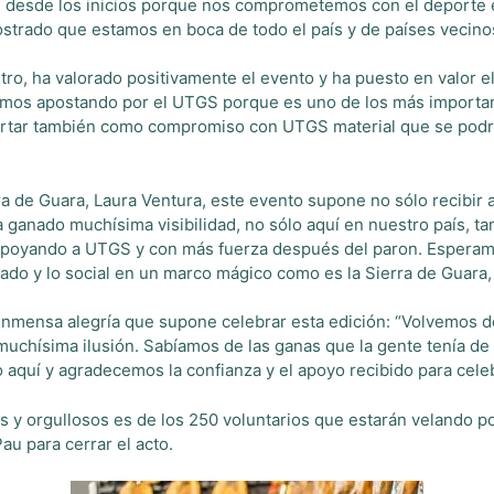
S desde los inicios porque nos comprometemos con el deporte 
rado que estamos en boca de todo el país y de países vecinos
, ha valorado positivamente el evento y ha puesto en valor el 
uimos apostando por el UTGS porque es uno de los más importa
ortar también como compromiso con UTGS material que se podrá u
ra de Guara, Laura Ventura, este evento supone no sólo recibir 
ha ganado muchísima visibilidad, no sólo aquí en nuestro país, 
apoyando a UTGS y con más fuerza después del paron. Esperam
rivado y lo social en un marco mágico como es la Sierra de Guara
 inmensa alegría que supone celebrar esta edición: “Volvemos 
chísima ilusión. Sabíamos de las ganas que la gente tenía de sa
aquí y agradecemos la confianza y el apoyo recibido para celebr
y orgullosos es de los 250 voluntarios que estarán velando po
Pau para cerrar el acto.