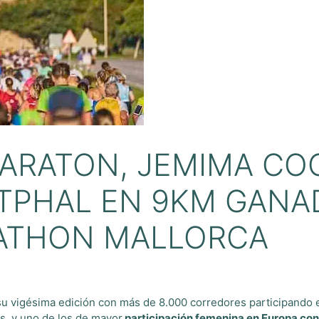
ARATON, JEMIMA CO
STPHAL EN 9KM GAN
RATHON MALLORCA
 vigésima edición con más de 8.000 corredores participando ent
s, y uno de los de mayor
participación femenina en Europa con