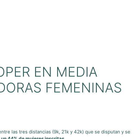
OPER EN MEDIA
ADORAS FEMENINAS
re las tres distancias (9k, 21k y 42k) que se disputan y se
 un 44% de mujeres inscritas.