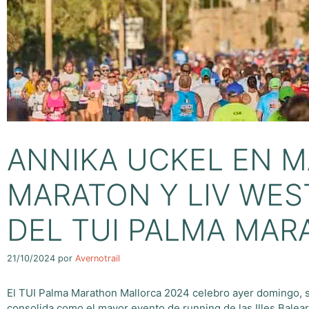
ANNIKA UCKEL EN M
MARATON Y LIV WE
DEL TUI PALMA MA
21/10/2024
por
Avernotrail
El TUI Palma Marathon Mallorca 2024 celebro ayer domingo, su
consolida como el mayor evento de running de las Illes Balear