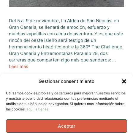
Del 5 al 9 de noviembre, La Aldea de San Nicolás, en
Gran Canaria, se llenará de emoción, esfuerzo y
muchas zapatillas con alma de aventura. Y es que este
rincón del oeste isleño será testigo de un
hermanamiento histórico entre la 360º The Challenge
Gran Canaria y Entremontañas Paralelo 28, dos
carreras que comparten algo más que senderos: …
Leer más
Gestionar consentimiento
Categorías
Eventos Pasados
Etiquetas
360 CHALLENGE GRAN CANARIA
Utilizamos cookies propias y de terceros para mejorar nuestros servicios
Deja un comentario
y mostrarte publicidad relacionada con tus preferencias mediante el
análisis de tus hábitos de navegación. Si quieres mas información sobre
las cookies,
aqui la tienes
Aceptar
Página
Página
Página
1
2
…
12
Siguiente
→