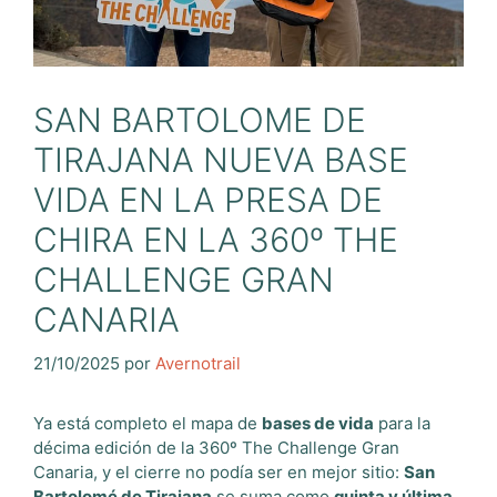
SAN BARTOLOME DE
TIRAJANA NUEVA BASE
VIDA EN LA PRESA DE
CHIRA EN LA 360º THE
CHALLENGE GRAN
CANARIA
21/10/2025
por
Avernotrail
Ya está completo el mapa de
bases de vida
para la
décima edición de la 360º The Challenge Gran
Canaria, y el cierre no podía ser en mejor sitio:
San
Bartolomé de Tirajana
se suma como
quinta y última