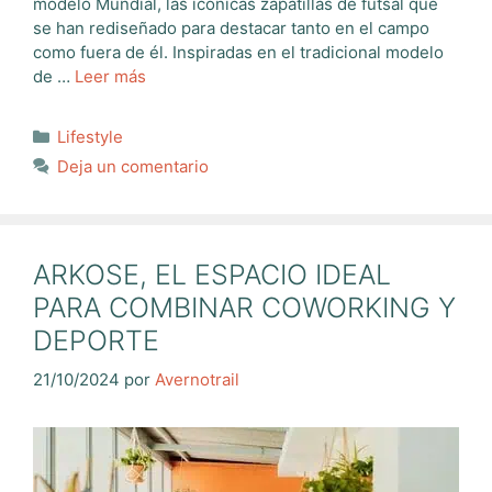
modelo Mundial, las icónicas zapatillas de futsal que
se han rediseñado para destacar tanto en el campo
como fuera de él. Inspiradas en el tradicional modelo
de …
Leer más
Categorías
Lifestyle
Deja un comentario
ARKOSE, EL ESPACIO IDEAL
PARA COMBINAR COWORKING Y
DEPORTE
21/10/2024
por
Avernotrail