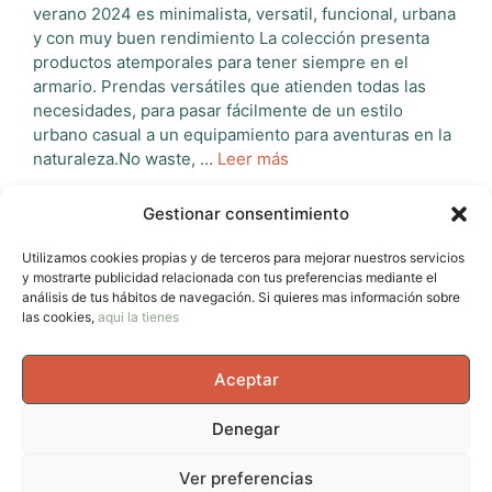
verano 2024 es minimalista, versatil, funcional, urbana
y con muy buen rendimiento La colección presenta
productos atemporales para tener siempre en el
armario. Prendas versátiles que atienden todas las
necesidades, para pasar fácilmente de un estilo
urbano casual a un equipamiento para aventuras en la
naturaleza.No waste, …
Leer más
Gestionar consentimiento
Categorías
Lifestyle
Etiquetas
colmar
,
ropa senderismo mujer
Utilizamos cookies propias y de terceros para mejorar nuestros servicios
Deja un comentario
y mostrarte publicidad relacionada con tus preferencias mediante el
análisis de tus hábitos de navegación. Si quieres mas información sobre
las cookies,
aqui la tienes
Aceptar
Página
Página
Página
Página
←
Anterior
1
2
3
…
12
Siguiente
→
Denegar
© 2026 AvernoTrail - Movimiento, vida y curiosidad, un
Ver preferencias