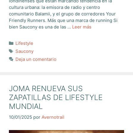
londinenses que están marcando tendencia en la
cultura urbana: la emisora de radio y centro
comunitario Balamii, y el grupo de corredores Your
Friendly Runners. Más que una marca de running Si
bien Saucony es una de las …
Leer más
Categorías
Lifestyle
Etiquetas
Saucony
Deja un comentario
JOMA RENUEVA SUS
ZAPATILLAS DE LIFESTYLE
MUNDIAL
10/01/2025
por
Avernotrail