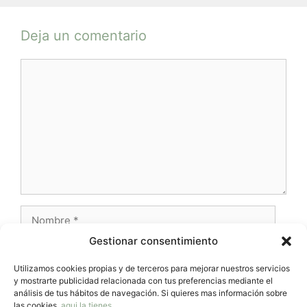
Deja un comentario
Comentario
Nombre
Gestionar consentimiento
Correo
electrónico
Utilizamos cookies propias y de terceros para mejorar nuestros servicios
y mostrarte publicidad relacionada con tus preferencias mediante el
Web
análisis de tus hábitos de navegación. Si quieres mas información sobre
las cookies,
aqui la tienes