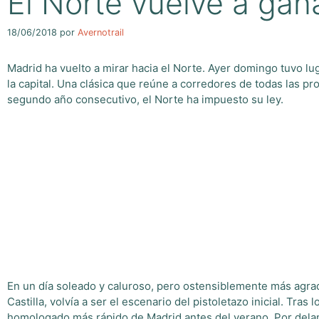
El Norte vuelve a gan
18/06/2018
por
Avernotrail
Madrid ha vuelto a mirar hacia el Norte. Ayer domingo tuvo lu
la capital. Una clásica que reúne a corredores de todas las p
segundo año consecutivo, el Norte ha impuesto su ley.
En un día soleado y caluroso, pero ostensiblemente más agrada
Castilla, volvía a ser el escenario del pistoletazo inicial. Tr
homologado más rápido de Madrid antes del verano. Por dela