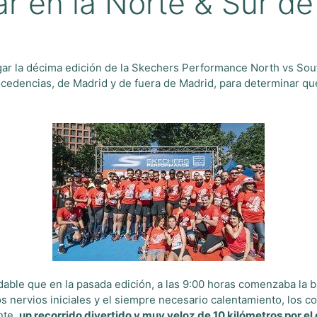
ar en la Norte & Sur d
gar la décima edición de la Skechers Performance North vs South
rocedencias, de Madrid y de fuera de Madrid, para determinar qué
ble que en la pasada edición, a las 9:00 horas comenzaba la bat
as los nervios iniciales y el siempre necesario calentamiento, lo
nte,
un recorrido divertido y muy veloz de 10 kilómetros por el 