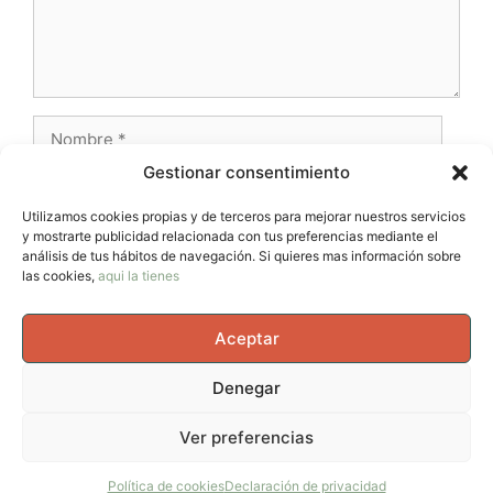
Nombre
Gestionar consentimiento
Correo
electrónico
Utilizamos cookies propias y de terceros para mejorar nuestros servicios
y mostrarte publicidad relacionada con tus preferencias mediante el
Web
análisis de tus hábitos de navegación. Si quieres mas información sobre
las cookies,
aqui la tienes
Aceptar
Denegar
© 2026 AvernoTrail - Movimiento, vida y curiosidad, un
Ver preferencias
espacio para mujeres que se mueven en el cuerpo, en la
cabeza y en la vida.
• Creado con
GeneratePress
Política de cookies
Declaración de privacidad