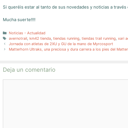
Si queréis estar al tanto de sus novedades y noticias a través
Mucha suerte!!!!
Categorías
Noticias - Actualidad
Etiquetas
avernotrail
,
km42 tienda
,
tiendas running
,
tiendas trail running
,
xari a
Jornada con atletas de 2XU y GU de la mano de Myrcosport
Matterhorn Ultraks, una preciosa y dura carrera a los pies del Matte
Deja un comentario
Comentario