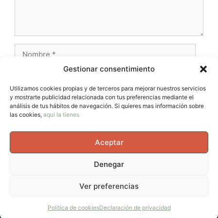
Nombre
Gestionar consentimiento
Correo
electrónico
Utilizamos cookies propias y de terceros para mejorar nuestros servicios
y mostrarte publicidad relacionada con tus preferencias mediante el
Web
análisis de tus hábitos de navegación. Si quieres mas información sobre
las cookies,
aqui la tienes
Aceptar
Denegar
© 2026 AvernoTrail - Movimiento, vida y curiosidad, un
Ver preferencias
espacio para mujeres que se mueven en el cuerpo, en la
cabeza y en la vida.
• Creado con
GeneratePress
Política de cookies
Declaración de privacidad