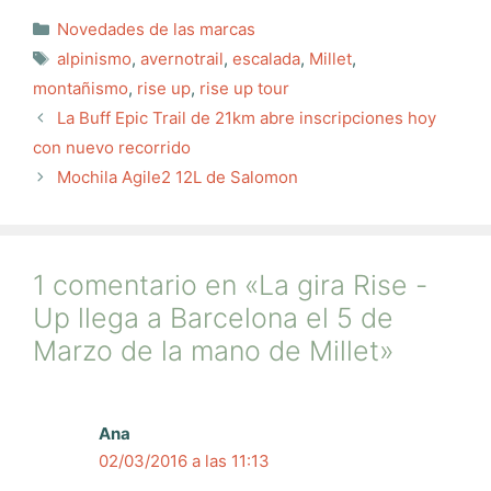
Categorías
Novedades de las marcas
Etiquetas
alpinismo
,
avernotrail
,
escalada
,
Millet
,
montañismo
,
rise up
,
rise up tour
La Buff Epic Trail de 21km abre inscripciones hoy
con nuevo recorrido
Mochila Agile2 12L de Salomon
1 comentario en «La gira Rise -
Up llega a Barcelona el 5 de
Marzo de la mano de Millet»
Ana
02/03/2016 a las 11:13