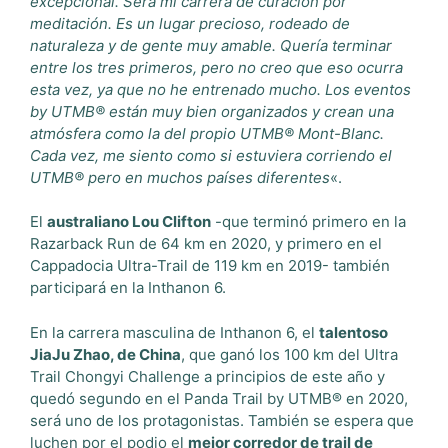
excepcional. Será mi carrera de curación por
meditación. Es un lugar precioso, rodeado de
naturaleza y de gente muy amable. Quería terminar
entre los tres primeros, pero no creo que eso ocurra
esta vez, ya que no he entrenado mucho. Los eventos
by UTMB® están muy bien organizados y crean una
atmósfera como la del propio UTMB® Mont-Blanc.
Cada vez, me siento como si estuviera corriendo el
UTMB® pero en muchos países diferentes
«.
El
australiano Lou Clifton
-que terminó primero en la
Razarback Run de 64 km en 2020, y primero en el
Cappadocia Ultra-Trail de 119 km en 2019- también
participará en la Inthanon 6.
En la carrera masculina de Inthanon 6, el
talentoso
JiaJu Zhao, de China
, que ganó los 100 km del Ultra
Trail Chongyi Challenge a principios de este año y
quedó segundo en el Panda Trail by UTMB® en 2020,
será uno de los protagonistas. También se espera que
luchen por el podio el
mejor corredor de trail de