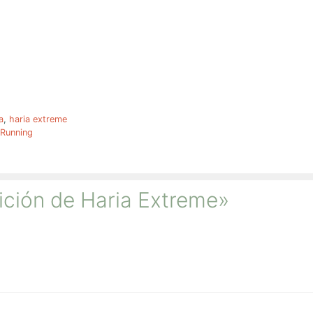
a
,
haria extreme
 Running
dición de Haria Extreme»