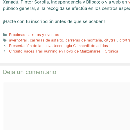
Xanadú, Pintor Sorolla, Independencia y Bilbao; o via web en
público general, si la recogida se efectúa en los centros espe
¡Hazte con tu inscripción antes de que se acaben!
Categorías
Próximas carreras y eventos
Etiquetas
avernotrail
,
carreras de asfalto
,
carreras de montaña
,
citytrail
,
citytr
Presentación de la nueva tecnologia Climachill de adidas
Circuito Races Trail Running en Hoyo de Manzanares – Crónica
Deja un comentario
Comentario