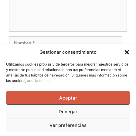
Nombre
Gestionar consentimiento
Correo
electrónico
Utilizamos cookies propias y de terceros para mejorar nuestros servicios
y mostrarte publicidad relacionada con tus preferencias mediante el
Web
análisis de tus hábitos de navegación. Si quieres mas información sobre
las cookies,
aqui la tienes
Aceptar
Denegar
© 2026 AvernoTrail - Movimiento, vida y curiosidad, un
Ver preferencias
espacio para mujeres que se mueven en el cuerpo, en la