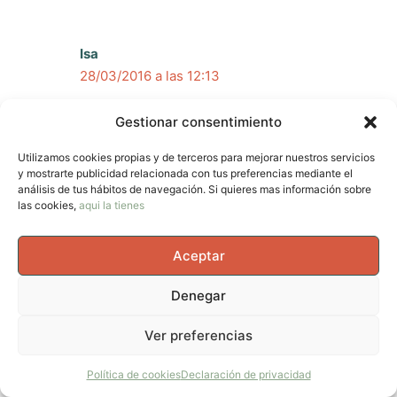
Isa
28/03/2016 a las 12:13
Gestionar consentimiento
Eres un ejemplo a seguir, muy emotivo, no
Utilizamos cookies propias y de terceros para mejorar nuestros servicios
cambies
y mostrarte publicidad relacionada con tus preferencias mediante el
análisis de tus hábitos de navegación. Si quieres mas información sobre
Responder
las cookies,
aqui la tienes
Aceptar
Denegar
Marçal Juan
25/03/2016 a las 14:05
Ver preferencias
Política de cookies
Declaración de privacidad
Un ejemplo a seguir, bravo! Enhorabuena y a