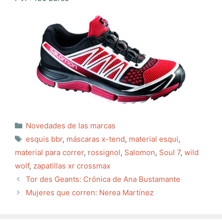
Categorías
Novedades de las marcas
Etiquetas
esquis bbr
,
máscaras x-tend
,
material esqui
,
material para correr
,
rossignol
,
Salomon
,
Soul 7
,
wild
wolf
,
zapatillas xr crossmax
Tor des Geants: Crónica de Ana Bustamante
Mujeres que corren: Nerea Martínez