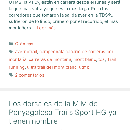
UTMB, la PTL®, están en carrera desde el lunes y será
la que mas sufra ya que es la mas larga. Pero los
corredores que tomaron la salida ayer en la TDS®,,
sufrieron de lo lindo, primero por el recorrido, el mas
montañero …
Leer más
Categorías
Crónicas
Etiquetas
avernotrail
,
campeonata canario de carreras por
montaña
,
carreras de montaña
,
mont blanc
,
tds
,
Trail
running
,
ultra trail del mont blanc
,
utmb
2 comentarios
Los dorsales de la MIM de
Penyagolosa Trails Sport HG ya
tienen nombre