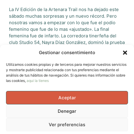
La IV Edición de la Artenara Trail nos ha dejado este
sábado muchas sorpresas y un nuevo récord. Pero
nosotras vamos a empezar con lo que fue el podio
femenino que fue de lo mas «ajustado». La final
femenina fue de infarto. La corredora tinerfeña del
club Studio 54, Nayra Díaz González, dominó la prueba
…
Leer más
Gestionar consentimiento
Categorías
Utilizamos cookies propias y de terceros para mejorar nuestros servicios
Noticias - Actualidad
y mostrarte publicidad relacionada con tus preferencias mediante el
Etiquetas
arista
,
Artenara trail
,
campeonata canario de
análisis de tus hábitos de navegación. Si quieres mas información sobre
las cookies,
aqui la tienes
carreras por montaña
,
carreras de montaña
,
carreras
en las islas
,
carreras por montaña
Aceptar
Deja un comentario
Denegar
© 2026 AvernoTrail - Movimiento, vida y curiosidad, un
Ver preferencias
espacio para mujeres que se mueven en el cuerpo, en la