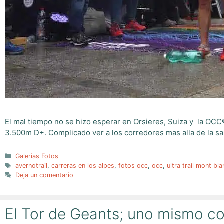
El mal tiempo no se hizo esperar en Orsieres, Suiza y la OCC®
3.500m D+. Complicado ver a los corredores mas alla de la sal
Categorías
Galerias Fotos
Etiquetas
avernotrail
,
carreras en los alpes
,
fotos occ
,
occ
,
ultra trail mont bla
Deja un comentario
El Tor de Geants; uno mismo c