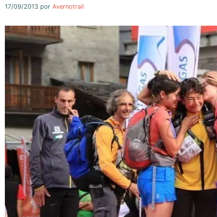
17/09/2013
por
Avernotrail