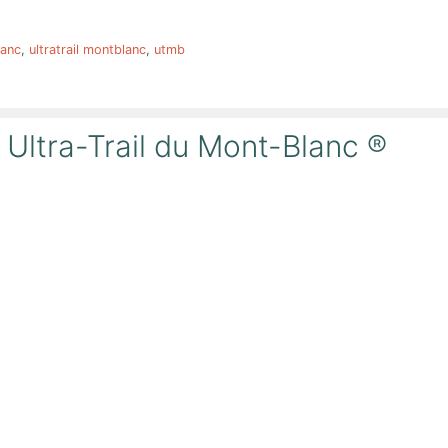
lanc
,
ultratrail montblanc
,
utmb
ltra-Trail du Mont-Blanc ®