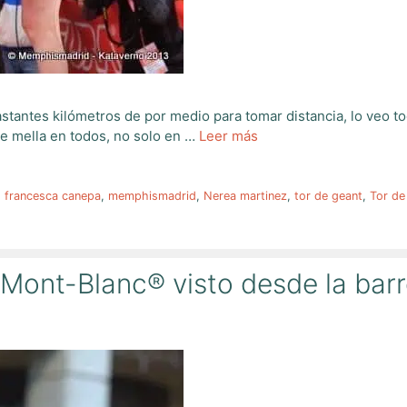
stantes kilómetros de por medio para tomar distancia, lo veo t
ace mella en todos, no solo en …
Leer más
,
francesca canepa
,
memphismadrid
,
Nerea martinez
,
tor de geant
,
Tor de
 Mont-Blanc® visto desde la bar