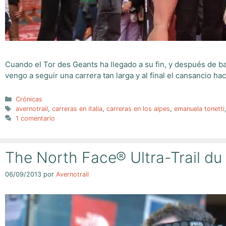
Cuando el Tor des Geants ha llegado a su fin, y después de ba
vengo a seguir una carrera tan larga y al final el cansancio h
Categorías
Crónicas
Etiquetas
avernotrail
,
carreras en italia
,
carreras en los alpes
,
emanuela tonetti
1 comentario
The North Face® Ultra-Trail du
06/09/2013
por
Avernotrail