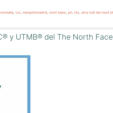
r montaña
,
ccc
,
memphismadrid
,
mont blanc
,
ptl
,
tds
,
ultra trail del mont b
® y UTMB® del The North Face U