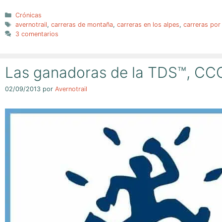
Categorías
Crónicas
Etiquetas
avernotrail
,
carreras de montaña
,
carreras en los alpes
,
carreras po
3 comentarios
Las ganadoras de la TDS™, CCC
02/09/2013
por
Avernotrail