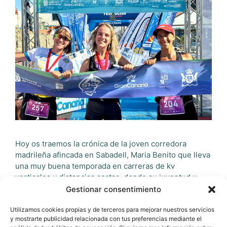
Hoy os traemos la crónica de la joven corredora
madrileña afincada en Sabadell, Maria Benito que lleva
una muy buena temporada en carreras de kv
verticales y distancias cortas, donde su juventud y
rapidez la hacen estar disputando por la cabeza de
Gestionar consentimiento
carrera como ha sido en esta carrera. ¿Por qué elegí
Sky Gran Canaria? …
Leer más
Utilizamos cookies propias y de terceros para mejorar nuestros servicios
y mostrarte publicidad relacionada con tus preferencias mediante el