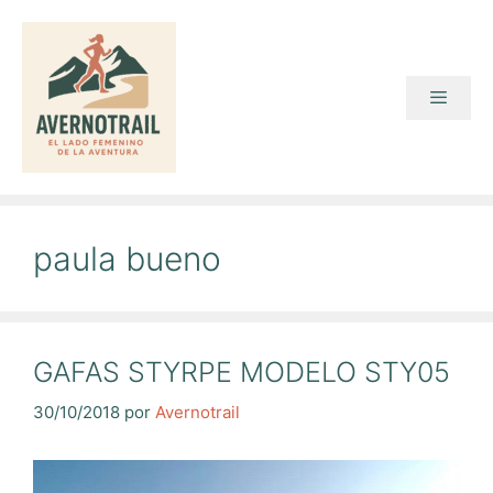
Saltar
al
contenido
Menú
paula bueno
GAFAS STYRPE MODELO STY05
30/10/2018
por
Avernotrail