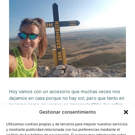
Hoy vamos con un accesorio que muchas veces nos
dejamos en casa porque no hay sol, pero que tanto en
invierno como en verano es imprescindible, las gafas,
en este caso de la marca Styrpe. Si hay algo sin lo que
Gestionar consentimiento
nunca salgo de casa ya sea invierno o verano son las
Utilizamos cookies propias y de terceros para mejorar nuestros servicios
gafas de sol, …
Leer más
y mostrarte publicidad relacionada con tus preferencias mediante el
análisis de tus hábitos de navegación. Si quieres mas información sobre