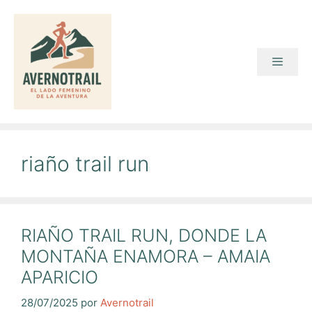
Saltar
al
contenido
Menú
riaño trail run
RIAÑO TRAIL RUN, DONDE LA
MONTAÑA ENAMORA – AMAIA
APARICIO
28/07/2025
por
Avernotrail