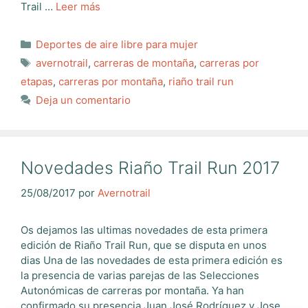
Trail …
Leer más
Categorías
Deportes de aire libre para mujer
Etiquetas
avernotrail
,
carreras de montaña
,
carreras por
etapas
,
carreras por montaña
,
riaño trail run
Deja un comentario
Novedades Riaño Trail Run 2017
25/08/2017
por
Avernotrail
Os dejamos las ultimas novedades de esta primera
edición de Riaño Trail Run, que se disputa en unos
dias Una de las novedades de esta primera edición es
la presencia de varias parejas de las Selecciones
Autonómicas de carreras por montaña. Ya han
confirmado su presencia Juan José Rodríguez y Jose