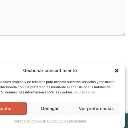
Gestionar consentimiento
ookies propias y de terceros para mejorar nuestros servicios y mostrarte
elacionada con tus preferencias mediante el análisis de tus hábitos de
 Si quieres mas información sobre las cookies,
aqui la tienes
ceptar
Denegar
Ver preferencias
Política de cookies
Declaración de privacidad
cabeza y en la vida.
• Creado con
GeneratePress