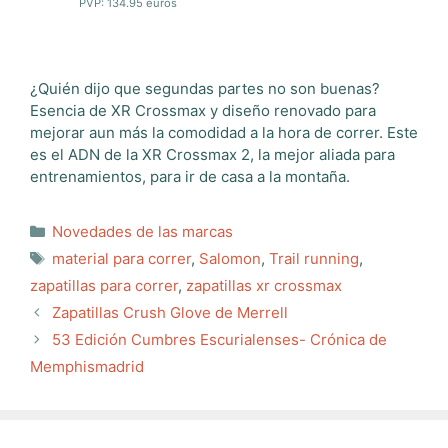
PVP: 134.95 euros
¿Quién dijo que segundas partes no son buenas?
Esencia de XR Crossmax y diseño renovado para
mejorar aun más la comodidad a la hora de correr. Este
es el ADN de la XR Crossmax 2, la mejor aliada para
entrenamientos, para ir de casa a la montaña.
Categorías
Novedades de las marcas
Etiquetas
material para correr
,
Salomon
,
Trail running
,
zapatillas para correr
,
zapatillas xr crossmax
Zapatillas Crush Glove de Merrell
53 Edición Cumbres Escurialenses- Crónica de
Memphismadrid