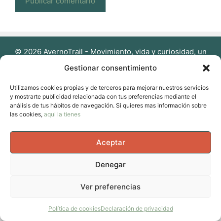
© 2026 AvernoTrail - Movimiento, vida y curiosidad, un
espacio para mujeres que se mueven en el cuerpo, en la
Gestionar consentimiento
cabeza y en la vida.
• Creado con
GeneratePress
Utilizamos cookies propias y de terceros para mejorar nuestros servicios
y mostrarte publicidad relacionada con tus preferencias mediante el
análisis de tus hábitos de navegación. Si quieres mas información sobre
las cookies,
aqui la tienes
Aceptar
Denegar
Ver preferencias
Política de cookies
Declaración de privacidad