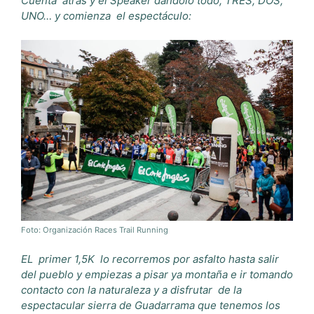
Cuenta
atrás y
el Speaker dándolo todo,
TRES, DOS,
UNO… y comienza
el espectáculo:
Foto: Organización Races Trail Running
EL
primer 1,5K
lo recorremos por asfalto hasta salir
del pueblo y empiezas a pisar ya montaña e ir tomando
contacto con la naturaleza y a disfrutar
de la
espectacular sierra de Guadarrama que tenemos los