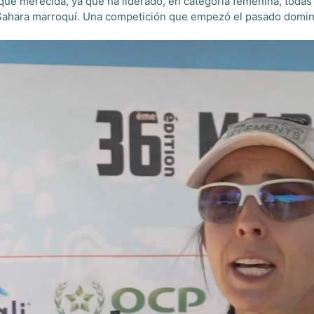
que merecida, ya que ha liderado, en categoría femenina, todas 
l Sahara marroquí. Una competición que empezó el pasado domi