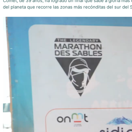
Comet, de 39 años, ha logrado un final que sabe a gloria más 
del planeta que recorre las zonas más recónditas del sur de