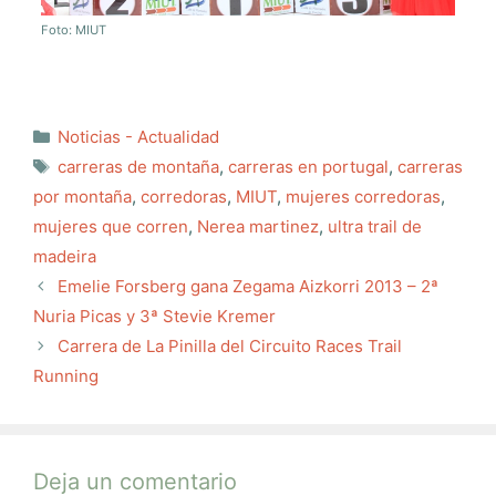
Foto: MIUT
Categorías
Noticias - Actualidad
Etiquetas
carreras de montaña
,
carreras en portugal
,
carreras
por montaña
,
corredoras
,
MIUT
,
mujeres corredoras
,
mujeres que corren
,
Nerea martinez
,
ultra trail de
madeira
Emelie Forsberg gana Zegama Aizkorri 2013 – 2ª
Nuria Picas y 3ª Stevie Kremer
Carrera de La Pinilla del Circuito Races Trail
Running
Deja un comentario