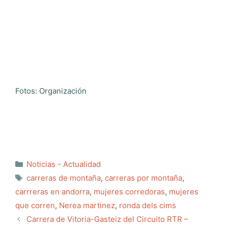
Fotos: Organización
Categorías
Noticias - Actualidad
Etiquetas
carreras de montaña
,
carreras por montaña
,
carrreras en andorra
,
mujeres corredoras
,
mujeres
que corren
,
Nerea martinez
,
ronda dels cims
Carrera de Vitoria-Gasteiz del Circuito RTR –